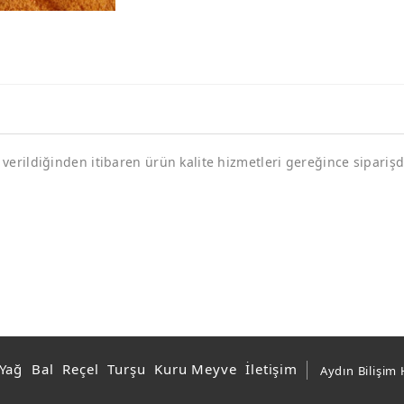
 verildiğinden itibaren ürün kalite hizmetleri gereğince sipari
 Yağ
Bal
Reçel
Turşu
Kuru Meyve
İletişim
Aydın Bilişim 