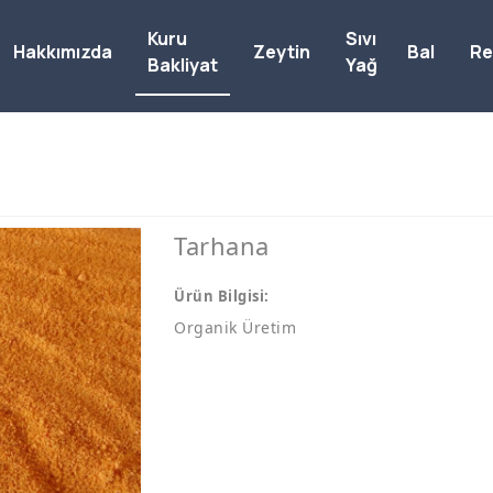
Kuru
Sıvı
Hakkımızda
Zeytin
Bal
Re
Bakliyat
Yağ
Tarhana
Ürün Bilgisi:
Organik Üretim