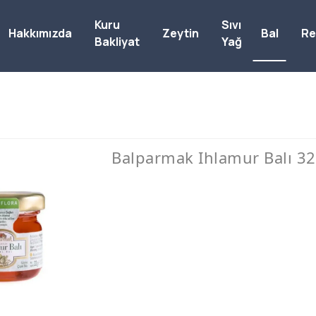
Kuru
Sıvı
Hakkımızda
Zeytin
Bal
Re
Bakliyat
Yağ
Balparmak Ihlamur Balı 32