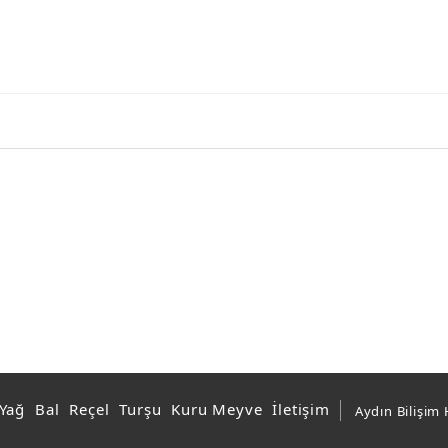
 Yağ
Bal
Reçel
Turşu
Kuru Meyve
İletişim
Aydın Bilişim 