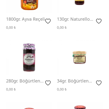
1800gr. Ayva Reçeli
130gr. Naturello
Böğürtlen Reçeli
0,00
₺
0,00
₺
280gr. Böğürtlen
34gr. Böğürtlen
Reçeli
Reçeli
0,00
₺
0,00
₺