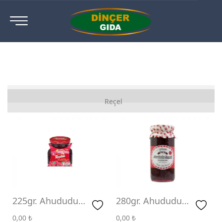
Ahududu Reçeli
Reçel
Ayva Reçeli
Böğürtlen Reçeli
Çilek Reçeli
Diyabetik Reçeli
Gül Reçeli
225gr. Ahududu
280gr. Ahududu
Reçeli
Reçeli
İncir Reçeli
0,00
₺
0,00
₺