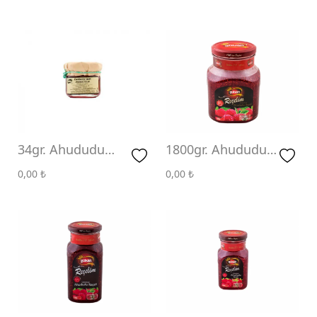
Kayısı Reçeli
Portakal Reçeli
Şeftali Reçeli
Vişne Reçeli
34gr. Ahududu
1800gr. Ahududu
Reçeli
Reçeli
0,00
₺
0,00
₺