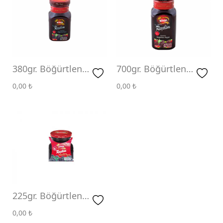
380gr. Böğürtlen
700gr. Böğürtlen
Reçeli
Reçeli
0,00
₺
0,00
₺
225gr. Böğürtlen
Reçeli
0,00
₺