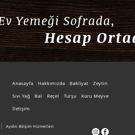
Anasayfa
Hakkımızda
Bakliyat
Zeytin
Sıvı Yağ
Bal
Reçel
Turşu
Kuru Meyve
İşinde Uzman
İletişim
Deneyimli Kadro
Aydın Bilişim Hizmetleri
%100 Yerli Ürünler