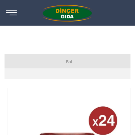
Bal
Yüksek Yayla Çiçek Balı
Yayla Çiçek Balı
Anadolu Lezzetleri
Çam Balı
Çocuklara Özel