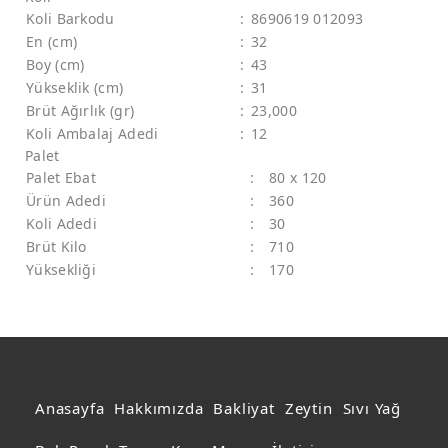
Koli Barkodu
:
8690619 012093
En (cm)
:
32
Boy (cm)
:
43
Yükseklik (cm)
:
31
Brüt Ağırlık (gr)
:
23,000
Koli Ambalaj Adedi
:
12
Palet
Palet Ebat
:
80 x 120
Ürün Adedi
:
360
Koli Adedi
:
30
Brüt Kilo
:
710
Yüksekliği
:
170
Anasayfa
Hakkımızda
Bakliyat
Zeytin
Sıvı Yağ