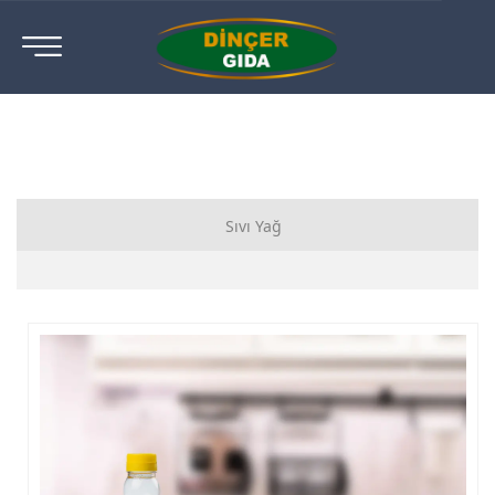
Sıvı Yağ
Ayçiçek Yağı
Mısır Yağı
Sızma Zeytinyağı
Riviera Zeytinyağı
Prolin/İkram Catering