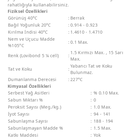
rahatlığıyla kullanabilirsiniz.
Fiziksel Özellikleri
Görünüş 40°C
:
Berrak
Bağıl Yoğunluk 20°C
:
0.914 - 0.923
Kırılma İndisi 40°C
:
1.4610 - 1.4710
Nem ve Uçucu Madde
:
0.1 Max.
%105°C
1.5 Kırmızı Max. , 15 Sarı
Renk (Lovibond 5 ¼ cell)
:
Max.
Yabancı Tat ve Koku
Tat ve Koku
:
Bulunmaz.
Dumanlanma Derecesi
:
227°C
Kimyasal Özellikleri
Serbest Yağ Asitleri
:
% 0.10 Max.
Sabun Miktarı %
:
0
Peroksit Sayısı (Meg./kg.)
:
1.0 Max.
İyot Sayısı
:
94 - 141
Sabunlaşma Sayısı
:
188 - 194
Sabunlaşmayan Madde %
:
1.5 Max.
Katkı Maddesi
:
Yok