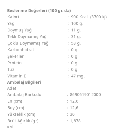
Beslenme Değerleri (100 gr.'da)
Kalori
:
900 Kcal. (3700 kj)
Yağ
:
100 g.
Doymuş Yağ
:
11 g.
Tekli Doymamış Yağ
:
31 g.
Çoklu Doymamış Yağ
:
58 g.
Karbonhidrat
:
0 g.
Şekerler
:
0 g.
Protein
:
0 g.
Tuz
:
0 g.
Vitamin E
:
47 mg.
Ambalaj Bilgileri
Adet
Ambalaj Barkodu
:
8690619012000
En (cm)
:
12,6
Boy (cm)
:
12,6
Yükseklik (cm)
:
30
Brüt Ağırlık (gr)
:
1,878
Koli