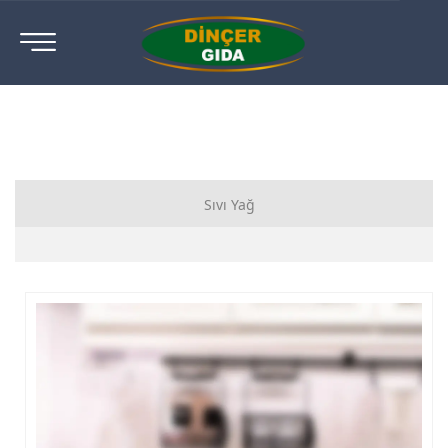
Sıvı Yağ
Ayçiçek Yağı
Mısır Yağı
Sızma Zeytinyağı
Riviera Zeytinyağı
Prolin/İkram Catering