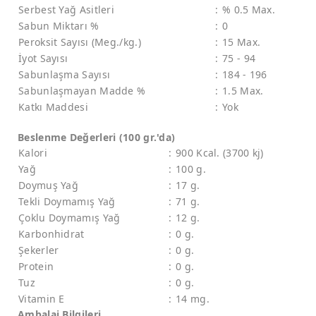
Serbest Yağ Asitleri
:
% 0.5 Max.
Sabun Miktarı %
:
0
Peroksit Sayısı (Meg./kg.)
:
15 Max.
İyot Sayısı
:
75 - 94
Sabunlaşma Sayısı
:
184 - 196
Sabunlaşmayan Madde %
:
1.5 Max.
Katkı Maddesi
:
Yok
Beslenme Değerleri (100 gr.'da)
Kalori
:
900 Kcal. (3700 kj)
Yağ
:
100 g.
Doymuş Yağ
:
17 g.
Tekli Doymamış Yağ
:
71 g.
Çoklu Doymamış Yağ
:
12 g.
Karbonhidrat
:
0 g.
Şekerler
:
0 g.
Protein
:
0 g.
Tuz
:
0 g.
Vitamin E
:
14 mg.
Ambalaj Bilgileri