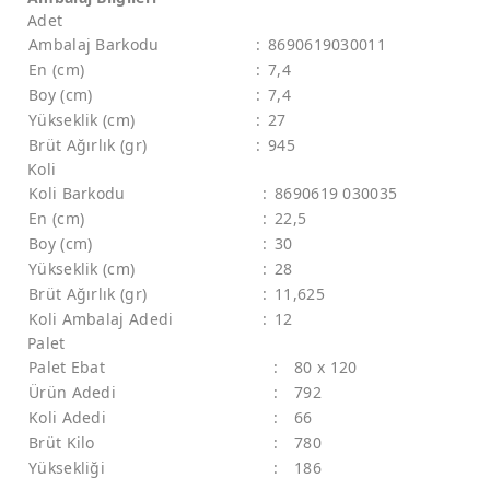
Adet
Ambalaj Barkodu
:
8690619030011
En (cm)
:
7,4
Boy (cm)
:
7,4
Yükseklik (cm)
:
27
Brüt Ağırlık (gr)
:
945
Koli
Koli Barkodu
:
8690619 030035
En (cm)
:
22,5
Boy (cm)
:
30
Yükseklik (cm)
:
28
Brüt Ağırlık (gr)
:
11,625
Koli Ambalaj Adedi
:
12
Palet
Palet Ebat
:
80 x 120
Ürün Adedi
:
792
Koli Adedi
:
66
Brüt Kilo
:
780
Yüksekliği
:
186