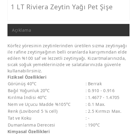
1 LT Riviera Zeytin Yağı Pet Şişe
Açıklama
Körfez yöresinin zeytinlerinden üretilen sızma zeytinyağı
ile rafine zeytinyağının belli oranlarda karışımından elde
edilen %100 saf ve lezzetli zeytinyağı. Kızartmalarınızda,
sıcak soğuk yemeklerinizde ve salatalarınızda güvenle
kullanabilirsiniz.
Fiziksel Özellikleri
Görünüş 40°C
:
Berrak
Bağıl Yoğunluk 20°C
:
0.910 - 0.916
Kırılma İndisi 40°C
:
1.4677 - 1.4705
Nem ve Uçucu Madde %105°C
:
0.1 Max.
Renk (Lovibond 5 ¼ cell)
:
2.5 Kırmızı Max.
Tat ve Koku
:
-
Dumanlanma Derecesi
:
190°C
Kimyasal Özellikleri