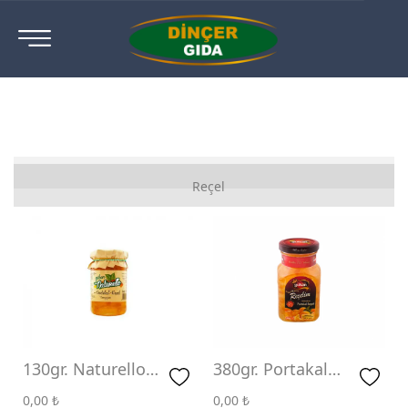
Ahududu Reçeli
Reçel
Ayva Reçeli
Böğürtlen Reçeli
Çilek Reçeli
Diyabetik Reçeli
Gül Reçeli
130gr. Naturello
380gr. Portakal
Portakal Reçeli
Reçeli
İncir Reçeli
0,00
₺
0,00
₺