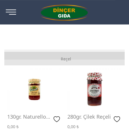
Ahududu Reçeli
Reçel
Ayva Reçeli
Böğürtlen Reçeli
Çilek Reçeli
Diyabetik Reçeli
Gül Reçeli
130gr. Naturello
280gr. Çilek Reçeli
Çilek Reçeli
İncir Reçeli
0,00
₺
0,00
₺