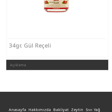
Gül Reçeli
İncir Reçeli
Kayısı Reçeli
Portakal Reçeli
Şeftali Reçeli
34gr. Gül Reçeli
Vişne Reçeli
Açıklama
Anasayfa
Hakkımızda
Bakliyat
Zeytin
Sıvı Yağ