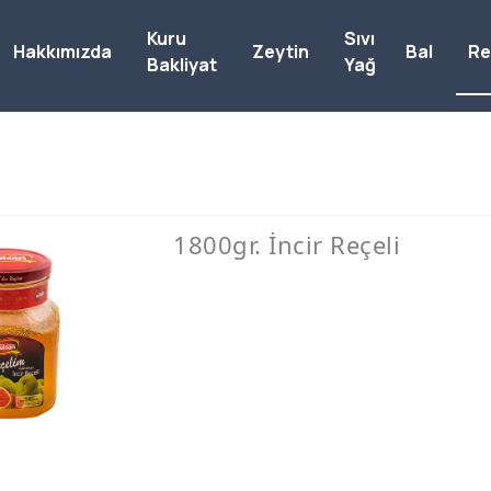
Kuru
Sıvı
Hakkımızda
Zeytin
Bal
Re
Bakliyat
Yağ
1800gr. İncir Reçeli