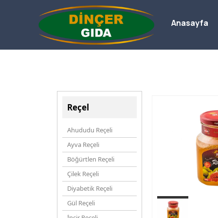
Anasayfa
Reçel
Ahududu Reçeli
Ayva Reçeli
Böğürtlen Reçeli
Çilek Reçeli
Diyabetik Reçeli
Gül Reçeli
İncir Reçeli