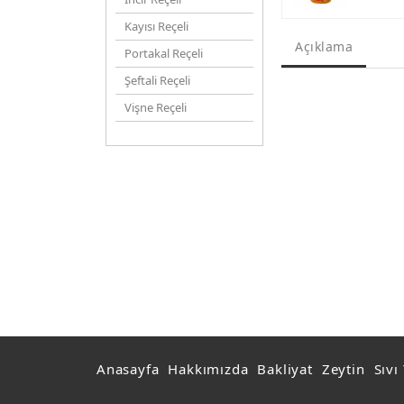
Kayısı Reçeli
Açıklama
Portakal Reçeli
Şeftali Reçeli
Vişne Reçeli
Anasayfa
Hakkımızda
Bakliyat
Zeytin
Sıvı