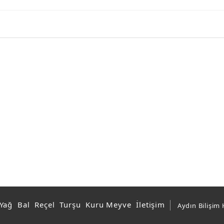
 Yağ
Bal
Reçel
Turşu
Kuru Meyve
İletişim
Aydın Bilişim 