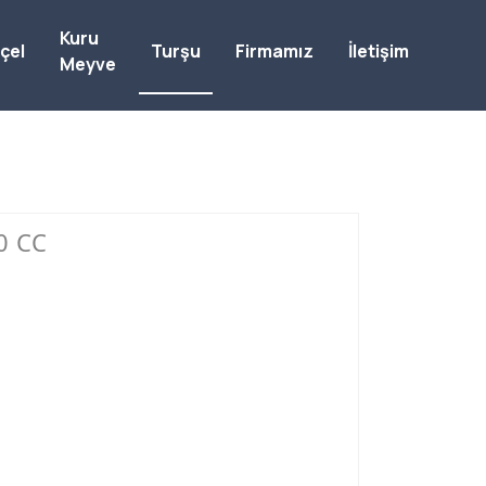
Kuru
çel
Turşu
Firmamız
İletişim
Meyve
0 CC