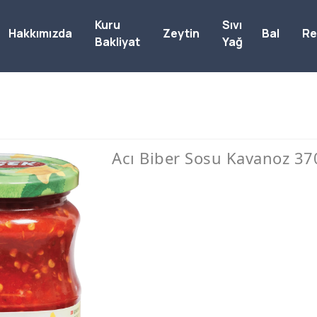
Kuru
Sıvı
Hakkımızda
Zeytin
Bal
Re
Bakliyat
Yağ
Acı Biber Sosu Kavanoz 37