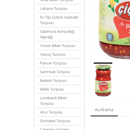
Lahana Turşusu
Ev Tipi Çubuk Salatalık
Turşusu
Salamura Asma Bağ
Yaprağı
Yunan Biber Turşusu
Havuç Turşusu
Pancar Turşusu
Sarımsak Turşusu
Badem Turşusu
Kelek Turşusu
Lombardi Biber
Turşusu
Açıklama
Acur Turşusu
Domates Turşusu
Catering Ürünler