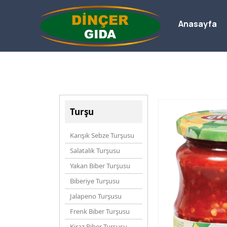
Anasayfa
Turşu
Karışık Sebze Turşusu
Salatalık Turşusu
Yakan Biber Turşusu
Biberiye Turşusu
Jalapeno Turşusu
Frenk Biber Turşusu
Kiraz Biber Turşusu