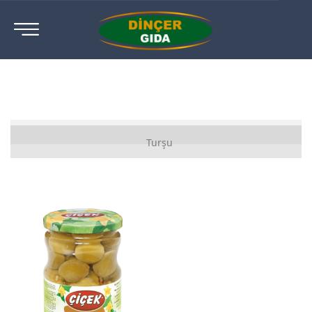
Karışık Sebze Turşusu
Turşu
Salatalık Turşusu
Yakan Biber Turşusu
Biberiye Turşusu
Jalapeno Turşusu
Frenk Biber Turşusu
Kiraz Biber Turşusu