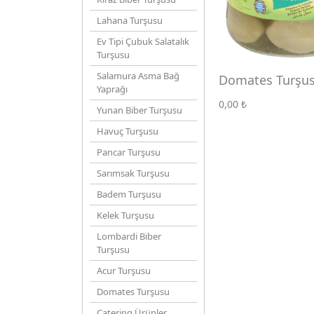
Lahana Turşusu
Ev Tipi Çubuk Salatalık
Turşusu
Salamura Asma Bağ
Domates Turşu
Yaprağı
1700 CC
0,00
₺
Yunan Biber Turşusu
Havuç Turşusu
Pancar Turşusu
Sarımsak Turşusu
Badem Turşusu
Kelek Turşusu
Lombardi Biber
Turşusu
Acur Turşusu
Domates Turşusu
Catering Ürünler