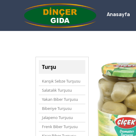
Anasayfa
Turşu
Karışık Sebze Turşusu
Salatalık Turşusu
Yakan Biber Turşusu
Biberiye Turşusu
Jalapeno Turşusu
Frenk Biber Turşusu
Kiraz Biber Turşusu