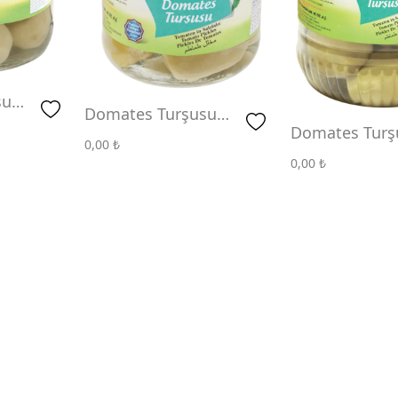
su
Domates Turşusu
Domates Turş
720 CC
0,00
₺
Pet 3 KG
0,00
₺