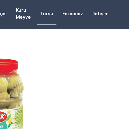
Kuru
çel
Turşu
Firmamız
İletişim
Meyve