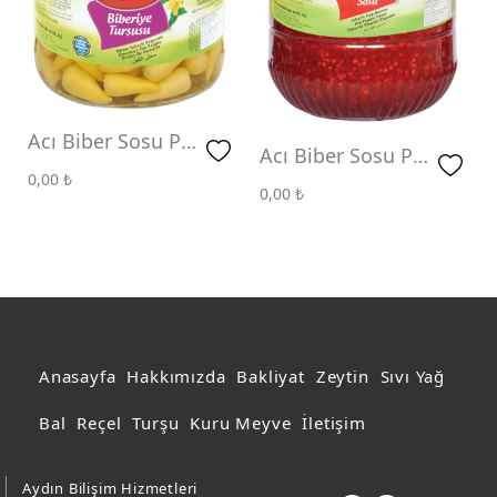
Domates Turşusu
Catering Ürünler
Acı Biber Sosu
Acı Biber Sosu Pet
Acı Biber Sosu Pet
1500 CC
0,00
₺
5 Kg
0,00
₺
Anasayfa
Hakkımızda
Bakliyat
Zeytin
Sıvı Yağ
Bal
Reçel
Turşu
Kuru Meyve
İletişim
Aydın Bilişim Hizmetleri