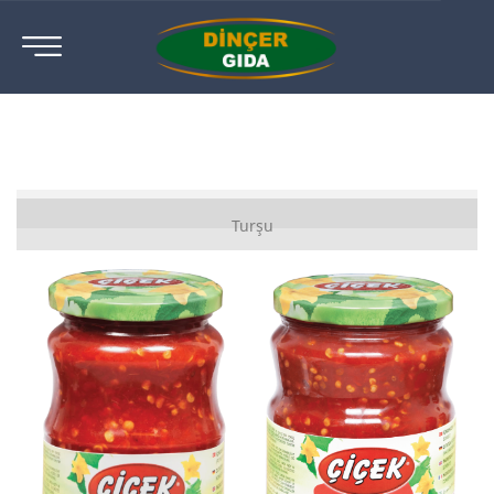
Karışık Sebze Turşusu
Turşu
Salatalık Turşusu
Yakan Biber Turşusu
Biberiye Turşusu
Jalapeno Turşusu
Frenk Biber Turşusu
Kiraz Biber Turşusu