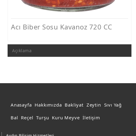
Acur Turşusu
Domates Turşusu
Acı Biber Sosu Kavanoz 720 CC
Catering Ürünler
Acı Biber Sosu
Açıklama
Anasayfa
Hakkımızda
Bakliyat
Zeytin
Sıvı Yağ
Bal
Reçel
Turşu
Kuru Meyve
İletişim
Aydın Bilişim Hizmetleri