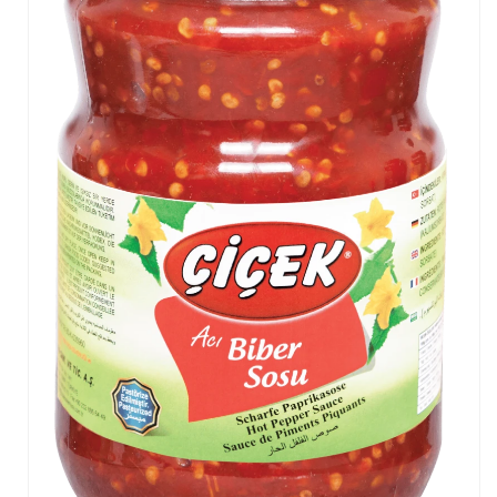
Frenk Biber Turşusu
Kiraz Biber Turşusu
Lahana Turşusu
Ev Tipi Çubuk Salatalık Turşusu
Salamura Asma Bağ Yaprağı
Yunan Biber Turşusu
Havuç Turşusu
Pancar Turşusu
Sarımsak Turşusu
Badem Turşusu
Kelek Turşusu
Lombardi Biber Turşusu