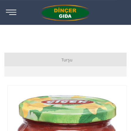
Turşu
Karışık Sebze Turşusu
Salatalık Turşusu
Yakan Biber Turşusu
Biberiye Turşusu
Jalapeno Turşusu