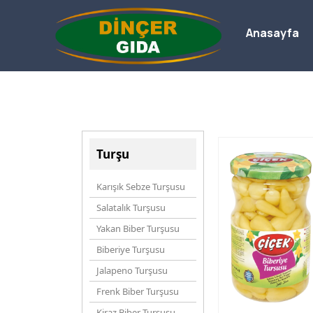
Anasayfa
Turşu
Karışık Sebze Turşusu
Salatalık Turşusu
Yakan Biber Turşusu
Biberiye Turşusu
Jalapeno Turşusu
Frenk Biber Turşusu
Kiraz Biber Turşusu