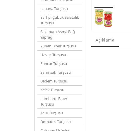
Lahana Turşusu
Ev Tipi Çubuk Salatalık
Turşusu
Salamura Asma Bağ
Yaprağı
Açıklama
Yunan Biber Turşusu
Havuç Turşusu
Pancar Turşusu
Sarımsak Turşusu
Badem Turşusu
Kelek Turşusu
Lombardi Biber
Turşusu
Acur Turşusu
Domates Turşusu
Catering Ürünler