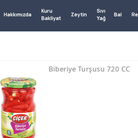
Kuru
Sıvı
Hakkımızda
Zeytin
Bal
Re
Bakliyat
Yağ
Biberiye Turşusu 720 CC