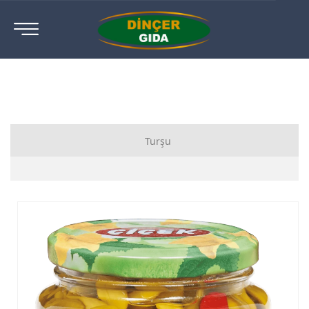
Turşu
Karışık Sebze Turşusu
Salatalık Turşusu
Yakan Biber Turşusu
Biberiye Turşusu
Jalapeno Turşusu