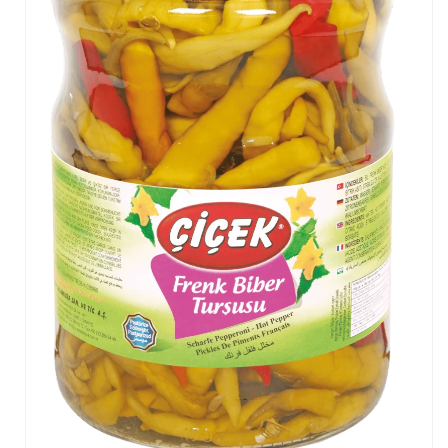
Frenk Biber Turşusu
Kiraz Biber Turşusu
Lahana Turşusu
Ev Tipi Çubuk Salatalık Turşusu
Salamura Asma Bağ Yaprağı
Yunan Biber Turşusu
Havuç Turşusu
Pancar Turşusu
Sarımsak Turşusu
Badem Turşusu
Kelek Turşusu
Lombardi Biber Turşusu