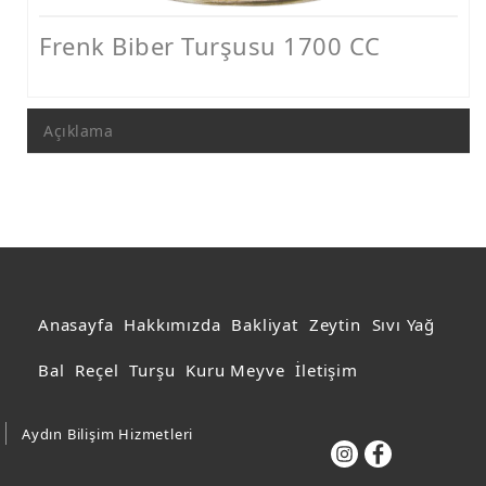
Acur Turşusu
Frenk Biber Turşusu 1700 CC
Domates Turşusu
Catering Ürünler
Açıklama
Acı Biber Sosu
Anasayfa
Hakkımızda
Bakliyat
Zeytin
Sıvı Yağ
Bal
Reçel
Turşu
Kuru Meyve
İletişim
Aydın Bilişim Hizmetleri