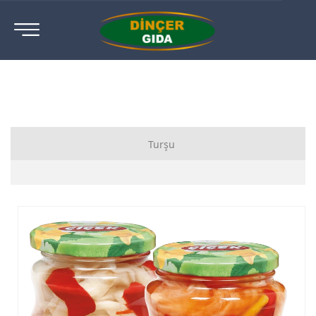
Turşu
Karışık Sebze Turşusu
Salatalık Turşusu
Yakan Biber Turşusu
Biberiye Turşusu
Jalapeno Turşusu