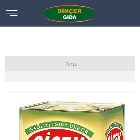
Turşu
Karışık Sebze Turşusu
Salatalık Turşusu
Yakan Biber Turşusu
Biberiye Turşusu
Jalapeno Turşusu