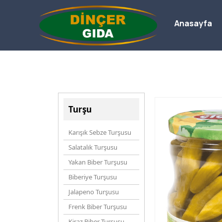
Anasayfa
Turşu
Karışık Sebze Turşusu
Salatalık Turşusu
Yakan Biber Turşusu
Biberiye Turşusu
Jalapeno Turşusu
Frenk Biber Turşusu
Kiraz Biber Turşusu