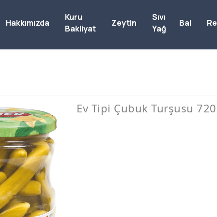
Kuru
Sıvı
Hakkımızda
Zeytin
Bal
Re
Bakliyat
Yağ
Ev Tipi Çubuk Turşusu 720