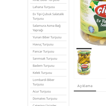
Lahana Turşusu
Ev Tipi Çubuk Salatalık
Turşusu
Salamura Asma Bağ
Yaprağı
Yunan Biber Turşusu
Havuç Turşusu
Pancar Turşusu
Sarımsak Turşusu
Badem Turşusu
Kelek Turşusu
Lombardi Biber
Turşusu
Açıklama
Acur Turşusu
Domates Turşusu
Catering Ürünler