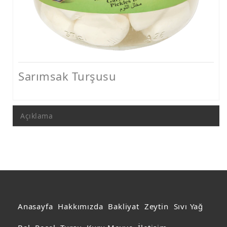
Acur Turşusu
Domates Turşusu
Catering Ürünler
Acı Biber Sosu
Sarımsak Turşusu
Açıklama
Anasayfa
Hakkımızda
Bakliyat
Zeytin
Sıvı Yağ