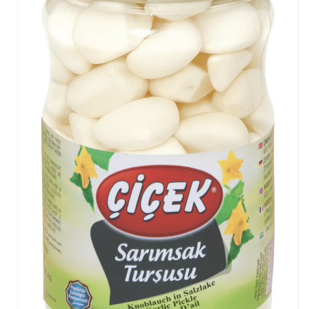
Frenk Biber Turşusu
Kiraz Biber Turşusu
Lahana Turşusu
Ev Tipi Çubuk Salatalık Turşusu
Salamura Asma Bağ Yaprağı
Yunan Biber Turşusu
Havuç Turşusu
Pancar Turşusu
Sarımsak Turşusu
Badem Turşusu
Kelek Turşusu
Lombardi Biber Turşusu