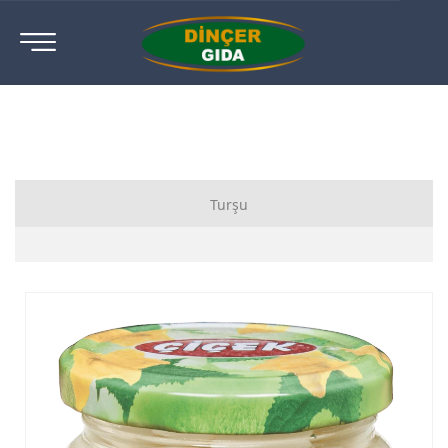
Turşu
Karışık Sebze Turşusu
Salatalık Turşusu
Yakan Biber Turşusu
Biberiye Turşusu
Jalapeno Turşusu